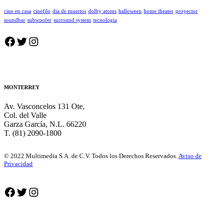
cine en casa
cinefilo
dia de muertos
dolby atoms
halloween
home theater
proyector
soundbar
subwoofer
surround system
tecnologia
Facebook
Twitter
Instagram
MONTERREY
Av. Vasconcelos 131 Ote,
Col. del Valle
Garza García, N.L. 66220
T. (81) 2090-1800
© 2022 Multimedia S.A. de C.V. Todos los Derechos Reservados.
Aviso de
Privacidad
Facebook
Twitter
Instagram