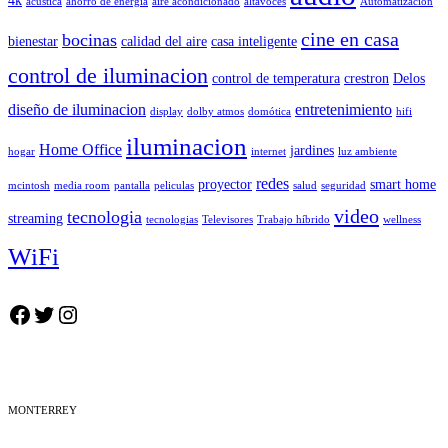
4k
acustica
ahorro de energia
aire acondicionado
altavoces
Automatización
cine en casa
bocinas
bienestar
calidad del aire
casa inteligente
control de iluminacion
control de temperatura
crestron
Delos
diseño de iluminacion
entretenimiento
display
dolby atmos
domótica
hifi
iluminacion
Home Office
jardines
hogar
internet
luz ambiente
redes
proyector
smart home
mcintosh
media room
pantalla
peliculas
salud
seguridad
video
tecnologia
streaming
tecnologias
Televisores
Trabajo híbrido
wellness
WiFi
Facebook
Twitter
Instagram
MONTERREY