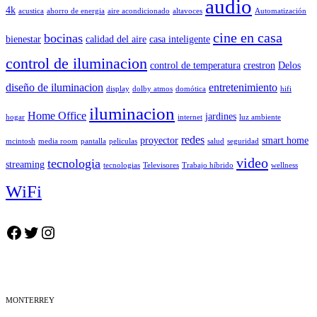
audio
4k
acustica
ahorro de energia
aire acondicionado
altavoces
Automatización
cine en casa
bocinas
bienestar
calidad del aire
casa inteligente
control de iluminacion
control de temperatura
crestron
Delos
diseño de iluminacion
entretenimiento
display
dolby atmos
domótica
hifi
iluminacion
Home Office
jardines
hogar
internet
luz ambiente
redes
proyector
smart home
mcintosh
media room
pantalla
peliculas
salud
seguridad
video
tecnologia
streaming
tecnologias
Televisores
Trabajo híbrido
wellness
WiFi
Facebook
Twitter
Instagram
MONTERREY